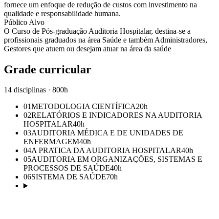
fornece um enfoque de redução de custos com investimento na
qualidade e responsabilidade humana.
Público Alvo
O Curso de Pós-graduação Auditoria Hospitalar, destina-se a
profissionais graduados na área Saúde e também Administradores,
Gestores que atuem ou desejam atuar na área da saúde
Grade curricular
14 disciplinas · 800h
01
METODOLOGIA CIENTÍFICA
20
h
02
RELATÓRIOS E INDICADORES NA AUDITORIA
HOSPITALAR
40
h
03
AUDITORIA MÉDICA E DE UNIDADES DE
ENFERMAGEM
40
h
04
A PRATICA DA AUDITORIA HOSPITALAR
40
h
05
AUDITORIA EM ORGANIZAÇÕES, SISTEMAS E
PROCESSOS DE SAÚDE
40
h
06
SISTEMA DE SAÚDE
70
h