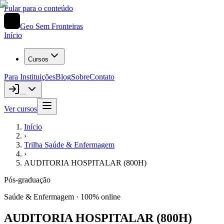
Pular para o conteúdo
Geo Sem Fronteiras
Início
Cursos
Para Instituições
Blog
Sobre
Contato
...
Ver cursos
Início
›
Trilha
Saúde & Enfermagem
›
AUDITORIA HOSPITALAR (800H)
Pós-graduação
Saúde & Enfermagem
· 100% online
AUDITORIA HOSPITALAR (800H)