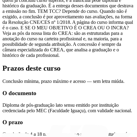
quem já concluiu curso superior, e a matrícula pede diploma e
histórico da graduação. É a entrega desses documentos que destrava
a emissão no fim. TEM TCC? Depende do curso. Quando não é
exigido, a conclusão é por aproveitamento nas avaliações, na forma
da Resolução CNE/CES nº 1/2018. A página do curso informa qual
é o caso. E SE O MEU OBJETIVO É O CREA OU O INCRA?
Veja as pós da nossa lista do CREA: são as estruturadas para a
anotação do curso na carteira profissional e, na maioria, para a
possibilidade de segunda atribuição. A concessão é sempre da
câmara especializada do CREA, que analisa a graduação e o
histórico de cada profissional.
Prazos deste curso
Conclusão mínima, prazo máximo e acesso — sem letra miúda.
O documento
Diploma de pós-graduação lato sensu emitido por instituição
credenciada pelo MEC (Faculdade Iguaçu), com validade nacional.
O prazo
Conclusão de 4 a 18 meses, conforme o seu ritmo de estudo — é