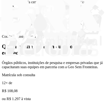
regra acadêmica da certificação, e protege a validade do seu
diploma.
O acesso
18 meses de acesso à plataforma: o acesso acompanha o prazo
máximo do curso.
Confiança institucional
Quem confia na nossa
curadoria
educacional
Órgãos públicos, instituições de pesquisa e empresas privadas que já
capacitaram suas equipes em parceria com a Geo Sem Fronteiras.
Matrícula sob consulta
12
× de
R$
108
,08
ou
R$ 1.297 à vista