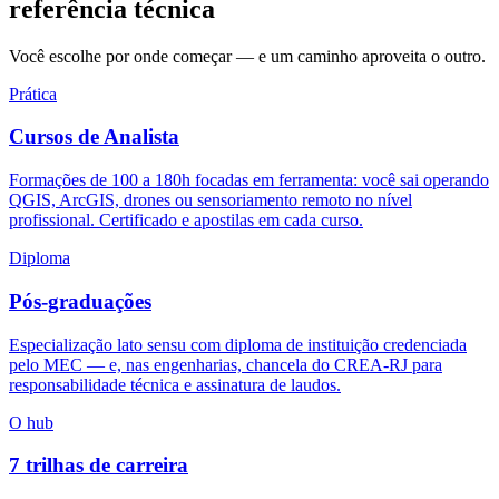
referência técnica
Você escolhe por onde começar — e um caminho aproveita o outro.
Prática
Cursos de Analista
Formações de 100 a 180h focadas em ferramenta: você sai operando
QGIS, ArcGIS, drones ou sensoriamento remoto no nível
profissional. Certificado e apostilas em cada curso.
Diploma
Pós-graduações
Especialização lato sensu com diploma de instituição credenciada
pelo MEC — e, nas engenharias, chancela do CREA-RJ para
responsabilidade técnica e assinatura de laudos.
O hub
7 trilhas de carreira