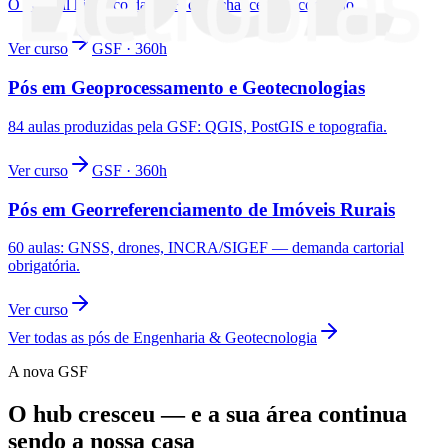
O vertical histórico da GSF, com chancela do conselho.
Ver curso
GSF · 360h
Pós em Geoprocessamento e Geotecnologias
84 aulas produzidas pela GSF: QGIS, PostGIS e topografia.
Ver curso
GSF · 360h
Pós em Georreferenciamento de Imóveis Rurais
60 aulas: GNSS, drones, INCRA/SIGEF — demanda cartorial
obrigatória.
Ver curso
Ver todas as pós de Engenharia & Geotecnologia
A nova GSF
O hub cresceu — e a sua área continua
sendo a nossa casa