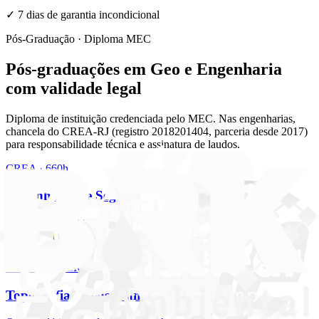
✓
7 dias de garantia
incondicional
Pós-Graduação · Diploma MEC
Pós-graduações em Geo e Engenharia
com validade legal
Diploma de instituição credenciada pelo MEC. Nas engenharias,
chancela do CREA-RJ (registro 2018201404, parceria desde 2017)
para responsabilidade técnica e assinatura de laudos.
CREA · 660h
Engenharia de Segurança do Trabalho
Exigida pela Lei 7.410/85 para registro no CREA. A pós de
engenharia mais procurada do Brasil.
Ver curso
CREA · 360h
Topografia e Sensoriamento Remoto