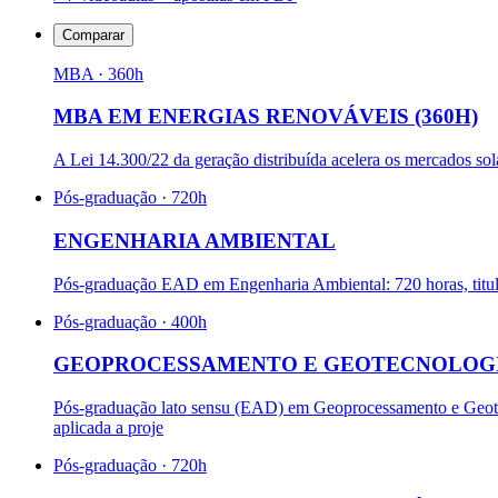
Comparar
MBA
· 360h
MBA EM ENERGIAS RENOVÁVEIS (360H)
A Lei 14.300/22 da geração distribuída acelera os mercados sola
Pós-graduação
· 720h
ENGENHARIA AMBIENTAL
Pós-graduação EAD em Engenharia Ambiental: 720 horas, titu
Pós-graduação
· 400h
GEOPROCESSAMENTO E GEOTECNOLOG
Pós-graduação lato sensu (EAD) em Geoprocessamento e Geote
aplicada a proje
Pós-graduação
· 720h