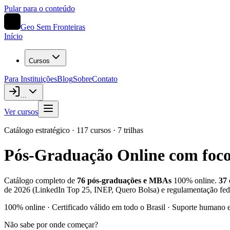
Pular para o conteúdo
Geo Sem Fronteiras
Início
Cursos
Para Instituições
Blog
Sobre
Contato
...
Ver cursos
Catálogo estratégico ·
117
cursos ·
7
trilhas
Pós-Graduação Online com foc
Catálogo completo de
76
pós-graduações e MBAs
100% online.
37
de 2026 (LinkedIn Top 25, INEP, Quero Bolsa) e regulamentação fe
100% online · Certificado válido em todo o Brasil · Suporte human
Não sabe por onde começar?