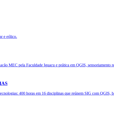
r e eólico.
lação MEC pela Faculdade Iguaçu e prática em QGIS, sensoriamento r
IAS
cnologias: 400 horas em 16 disciplinas que reúnem SIG com QGIS, b