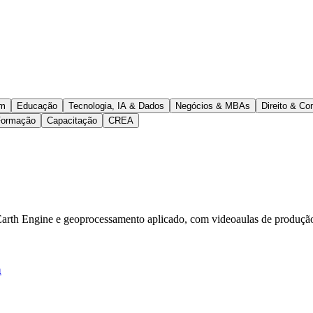
em
Educação
Tecnologia, IA & Dados
Negócios & MBAs
Direito & Co
Formação
Capacitação
CREA
rth Engine e geoprocessamento aplicado, com videoaulas de produção
a