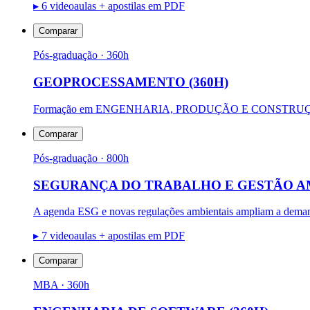
▸
6 videoaulas + apostilas em PDF
Comparar
Pós-graduação
· 360h
GEOPROCESSAMENTO (360H)
Formação em ENGENHARIA, PRODUÇÃO E CONSTRU
Comparar
Pós-graduação
· 800h
SEGURANÇA DO TRABALHO E GESTÃO AM
A agenda ESG e novas regulações ambientais ampliam a deman
▸
7 videoaulas + apostilas em PDF
Comparar
MBA
· 360h