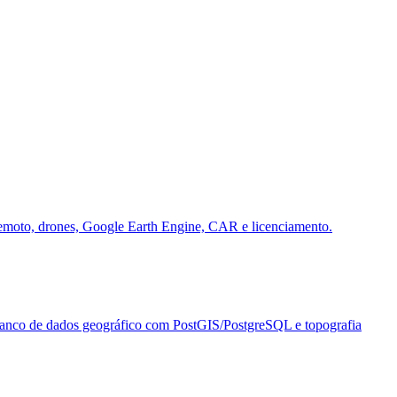
emoto, drones, Google Earth Engine, CAR e licenciamento.
anco de dados geográfico com PostGIS/PostgreSQL e topografia