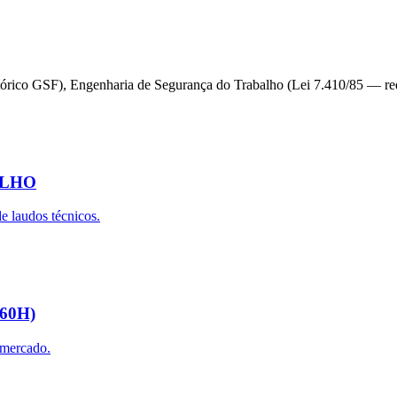
tórico GSF), Engenharia de Segurança do Trabalho (Lei 7.410/85 — req
ALHO
e laudos técnicos.
60H)
o mercado.