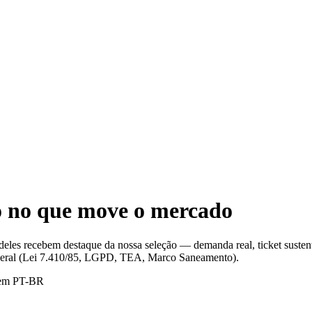
o no que move o mercado
deles recebem destaque da nossa seleção — demanda real, ticket sustent
deral (Lei 7.410/85, LGPD, TEA, Marco Saneamento).
o em PT-BR