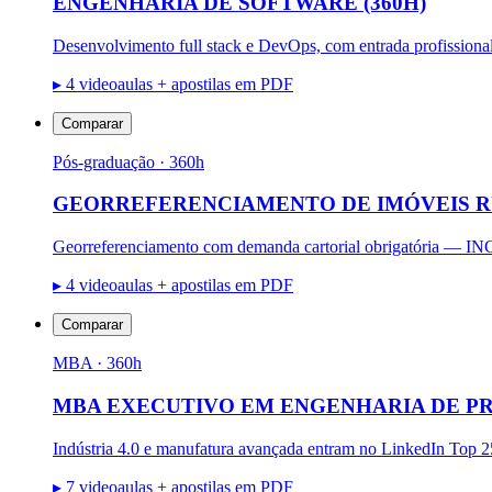
ENGENHARIA DE SOFTWARE (360H)
Desenvolvimento full stack e DevOps, com entrada profissional
▸
4 videoaulas + apostilas em PDF
Comparar
Pós-graduação
· 360h
GEORREFERENCIAMENTO DE IMÓVEIS RU
Georreferenciamento com demanda cartorial obrigatória — IN
▸
4 videoaulas + apostilas em PDF
Comparar
MBA
· 360h
MBA EXECUTIVO EM ENGENHARIA DE PR
Indústria 4.0 e manufatura avançada entram no LinkedIn Top 25
▸
7 videoaulas + apostilas em PDF