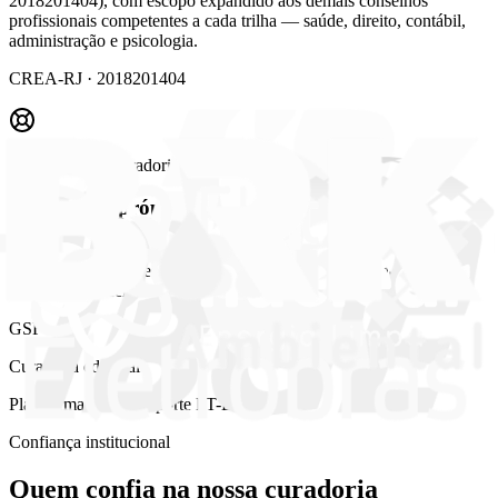
2018201404), com escopo expandido aos demais conselhos
profissionais competentes a cada trilha — saúde, direito, contábil,
administração e psicologia.
CREA-RJ · 2018201404
Tecnologia & Curadoria GSF
Plataforma própria com suporte humano
Plataforma própria e curadoria editorial GSF, com suporte humano
em PT-BR do primeiro contato à emissão do certificado pela
instituição parceira.
GSF
Curadoria editorial
Plataforma GSF · Suporte PT-BR
Confiança institucional
Quem confia na nossa
curadoria