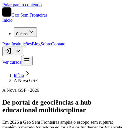
Pular para o conteúdo
Geo Sem Fronteiras
Início
Cursos
Para Instituições
Blog
Sobre
Contato
...
Ver cursos
Início
A Nova GSF
A Nova GSF · 2026
De portal de geociências a
hub
educacional multidisciplinar
Em 2026 a Geo Sem Fronteiras amplia o escopo sem ruptura:
mantém o método (curadoria editorial) e os fundamentos (chancela