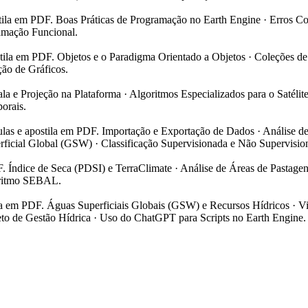
stila em PDF. Boas Práticas de Programação no Earth Engine · Erros 
amação Funcional.
stila em PDF. Objetos e o Paradigma Orientado a Objetos · Coleções d
ção de Gráficos.
la e Projeção na Plataforma · Algoritmos Especializados para o Satélite
porais.
ulas e apostila em PDF. Importação e Exportação de Dados · Análise de
ial Global (GSW) · Classificação Supervisionada e Não Supervisio
F. Índice de Seca (PDSI) e TerraClimate · Análise de Áreas de Pasta
oritmo SEBAL.
ila em PDF. Águas Superficiais Globais (GSW) e Recursos Hídricos · V
 de Gestão Hídrica · Uso do ChatGPT para Scripts no Earth Engine.