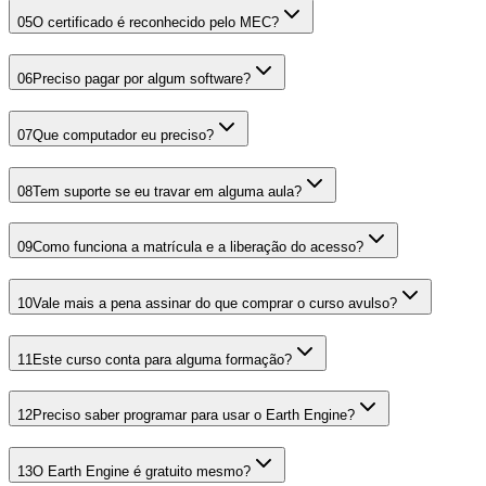
05
O certificado é reconhecido pelo MEC?
06
Preciso pagar por algum software?
07
Que computador eu preciso?
08
Tem suporte se eu travar em alguma aula?
09
Como funciona a matrícula e a liberação do acesso?
10
Vale mais a pena assinar do que comprar o curso avulso?
11
Este curso conta para alguma formação?
12
Preciso saber programar para usar o Earth Engine?
13
O Earth Engine é gratuito mesmo?