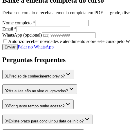
Baixe a ementa completa do curso
Deixe seu contato e receba a ementa completa em PDF — grade, discipl
Nome completo *
Email *
WhatsApp
(opcional)
Autorizo receber novidades e atendimento sobre este curso pelo 
Falar no WhatsApp
Enviar
Perguntas frequentes
01
Preciso de conhecimento prévio?
02
As aulas são ao vivo ou gravadas?
03
Por quanto tempo tenho acesso?
04
Existe prazo para concluir ou data de início?