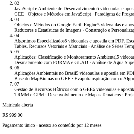
02
JavaScript e Ambiente de Desenvolvimento
5 videoaulas e apo
GEE · Objetos e Métodos em JavaScript · Paradigma de Progr
03
Objetos e Métodos do Google Earth Engine
5 videoaulas e apo
Redutores e Estatísticas de Imagens · Construção e Personaliza
04
Algoritmos Especializados
5 videoaulas e apostila em PDF. Esca
Tables, Recursos Vetoriais e Matriciais · Análise de Séries Tem
05
Aplicações: Classificação e Monitoramento Ambiental
5 videoa
Desmatamento com FORMA e GLAD · Análise de Água Superfic
06
Aplicações Ambientais no Brasil
5 videoaulas e apostila em PD
Base do MapBiomas no GEE · Evapotranspiração com o Alg
07
Gestão de Recursos Hídricos com o GEE
6 videoaulas e apost
TRMM e GPM · Desenvolvimento de Mapas Temáticos · Projeto
Matrícula aberta
R$ 999,00
Pagamento único · acesso ao conteúdo por 12 meses