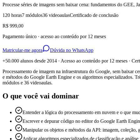
Processe séries de imagens sem baixar cena: fundamentos do GEE, Java
120 horas
7 módulos
36 videoaulas
Certificado de conclusão
R$ 999,00
Pagamento único · acesso ao conteúdo por 12 meses
Matricular-me agora
Dúvida no WhatsApp
+50.000 alunos desde 2014 · Acesso ao conteúdo por 12 meses · Cer
Processamento de imagem na infraestrutura do Google, sem baixar cen
e métodos do Google Earth Engine e os algoritmos especializados. Trê
módulos e 36 videoaulas.
O que você vai dominar
Entender a lógica do processamento em nuvem e o que mud
Escrever e depurar código no editor do Google Earth Engin
Manipular os objetos e métodos da API: imagem, coleção, g
Aplicar algoritmos especializados de classificação e análise