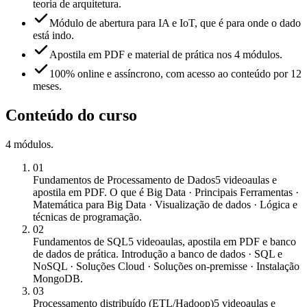
teoria de arquitetura.
Módulo de abertura para IA e IoT, que é para onde o dado
está indo.
Apostila em PDF e material de prática nos 4 módulos.
100% online e assíncrono, com acesso ao conteúdo por 12
meses.
Conteúdo do curso
4
módulos
.
01
Fundamentos de Processamento de Dados
5 videoaulas e
apostila em PDF. O que é Big Data · Principais Ferramentas ·
Matemática para Big Data · Visualização de dados · Lógica e
técnicas de programação.
02
Fundamentos de SQL
5 videoaulas, apostila em PDF e banco
de dados de prática. Introdução a banco de dados · SQL e
NoSQL · Soluções Cloud · Soluções on-premisse · Instalação
MongoDB.
03
Processamento distribuído (ETL/Hadoop)
5 videoaulas e