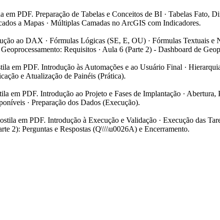
ila em PDF. Preparação de Tabelas e Conceitos de BI · Tabelas Fato, Di
licados a Mapas · Múltiplas Camadas no ArcGIS com Indicadores.
rodução ao DAX · Fórmulas Lógicas (SE, E, OU) · Fórmulas Textuais
 Geoprocessamento: Requisitos · Aula 6 (Parte 2) - Dashboard de Geop
stila em PDF. Introdução às Automações e ao Usuário Final · Hierarquia
ação e Atualização de Painéis (Prática).
tila em PDF. Introdução ao Projeto e Fases de Implantação · Abertura
poníveis · Preparação dos Dados (Execução).
postila em PDF. Introdução à Execução e Validação · Execução das Tar
rte 2): Perguntas e Respostas (Q\\\\u0026A) e Encerramento.