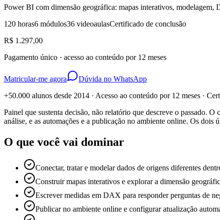
Power BI com dimensão geográfica: mapas interativos, modelagem, D
120 horas
6 módulos
36 videoaulas
Certificado de conclusão
R$ 1.297,00
Pagamento único · acesso ao conteúdo por 12 meses
Matricular-me agora
Dúvida no WhatsApp
+50.000 alunos desde 2014 · Acesso ao conteúdo por 12 meses · Cer
Painel que sustenta decisão, não relatório que descreve o passado.
análise, e as automações e a publicação no ambiente online. Os dois
O que você vai dominar
Conectar, tratar e modelar dados de origens diferentes dent
Construir mapas interativos e explorar a dimensão geográfi
Escrever medidas em DAX para responder perguntas de ne
Publicar no ambiente online e configurar atualização automá