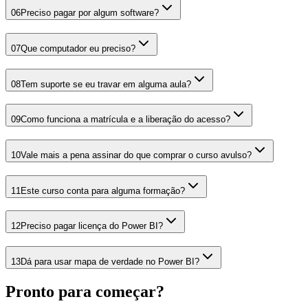
06
Preciso pagar por algum software?
07
Que computador eu preciso?
08
Tem suporte se eu travar em alguma aula?
09
Como funciona a matrícula e a liberação do acesso?
10
Vale mais a pena assinar do que comprar o curso avulso?
11
Este curso conta para alguma formação?
12
Preciso pagar licença do Power BI?
13
Dá para usar mapa de verdade no Power BI?
Pronto para começar?