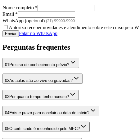
Nome completo *
Email *
WhatsApp
(opcional)
Autorizo receber novidades e atendimento sobre este curso pelo 
Falar no WhatsApp
Enviar
Perguntas frequentes
01
Preciso de conhecimento prévio?
02
As aulas são ao vivo ou gravadas?
03
Por quanto tempo tenho acesso?
04
Existe prazo para concluir ou data de início?
05
O certificado é reconhecido pelo MEC?