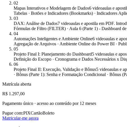
02
Mapas Interativos e Modelagem de Dados
6 videoaulas e apost
Tabelas · Botões e Indicadores (Bookmarks) · Indicadores Ap
03
DAX: Análise de Dados
7 videoaulas e apostila em PDF. Int
Fórmulas de Filtro (FILTER) · Aula 6 (Parte 1) - Dashboard de
04
Automações Inteligentes e Ambiente Online
6 videoaulas e apo
Agregação de Arquivos · Ambiente Online do Power BI · Public
05
Projeto Final I: Planejamento do Dashboard
5 videoaulas e apos
Definição do Escopo · Cronograma e Dados Necessários x Dis
06
Projeto Final II: Execução, Validação e Bônus
5 videoaulas e a
· Bônus (Parte 1): Senha e Formatação Condicional · Bônus (Pa
Matrícula aberta
R$ 1.297,00
Pagamento único · acesso ao conteúdo por 12 meses
Pague com:
PIX
Cartão
Boleto
Matricular-me agora