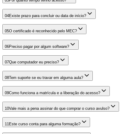
03
Por quanto tempo tenho acesso?
04
Existe prazo para concluir ou data de início?
05
O certificado é reconhecido pelo MEC?
06
Preciso pagar por algum software?
07
Que computador eu preciso?
08
Tem suporte se eu travar em alguma aula?
09
Como funciona a matrícula e a liberação do acesso?
10
Vale mais a pena assinar do que comprar o curso avulso?
11
Este curso conta para alguma formação?