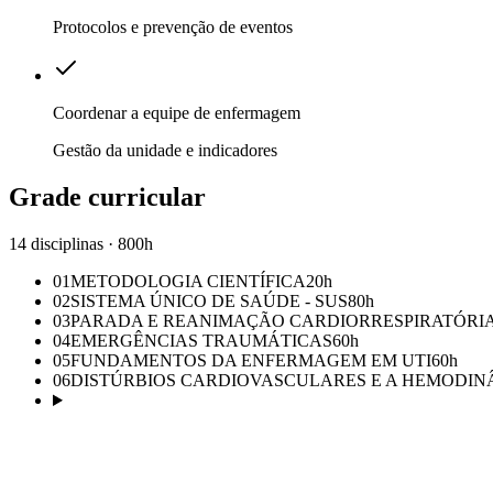
Protocolos e prevenção de eventos
Coordenar a equipe de enfermagem
Gestão da unidade e indicadores
Grade curricular
14 disciplinas · 800h
01
METODOLOGIA CIENTÍFICA
20
h
02
SISTEMA ÚNICO DE SAÚDE - SUS
80
h
03
PARADA E REANIMAÇÃO CARDIORRESPIRATÓRIA
04
EMERGÊNCIAS TRAUMÁTICAS
60
h
05
FUNDAMENTOS DA ENFERMAGEM EM UTI
60
h
06
DISTÚRBIOS CARDIOVASCULARES E A HEMODINÂ