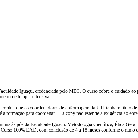
uldade Iguaçu, credenciada pelo MEC. O curso cobre o cuidado ao pac
meiro de terapia intensiva.
mina que os coordenadores de enfermagem da UTI tenham título de espe
a formação para coordenar — a copy não estende a exigência ao enfermei
 comuns às pós da Faculdade Iguaçu: Metodologia Científica, Ética Gera
. Curso 100% EAD, com conclusão de 4 a 18 meses conforme o ritmo d