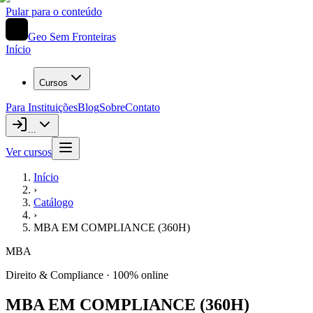
Pular para o conteúdo
Geo Sem Fronteiras
Início
Cursos
Para Instituições
Blog
Sobre
Contato
...
Ver cursos
Início
›
Catálogo
›
MBA EM COMPLIANCE (360H)
MBA
Direito & Compliance
· 100% online
MBA EM COMPLIANCE (360H)