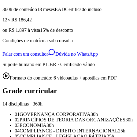
360
h de conteúdo
18 meses
EAD
Certificado incluso
12× R$ 186,42
ou
R$ 1.897 à vista
15
% de desconto
Condições de matrícula sob consulta
Falar com um consultor
Dúvida no WhatsApp
Suporte humano em PT-BR · Certificado válido
Formato do conteúdo:
6 videoaulas + apostilas em PDF
Grade curricular
14 disciplinas · 360h
01
GOVERNANÇA CORPORATIVA
30
h
02
PRINCÍPIOS DE TEORIA DAS ORGANIZAÇÕES
30
h
03
ECONOMIA
30
h
04
COMPLIANCE - DIREITO INTERNACIONAL
25
h
05
COMPLIANCE - LEGISLAÇÃO PÁTRIA
25
h