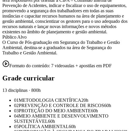
será responsável por orientar a CIPA – Comissão Interna de
Prevenção de Acidentes, indicar e fiscalizar o uso de equipamentos,
promovendo a segurança dos trabalhadores em todas as suas
instâncias e capacitar recursos humanos na área de planejamento e
gestão ambiental, conscientizar os gestores para o uso adequado dos
recursos naturais e lançar novas informações e novos métodos
existentes no âmbito de planejamento e gestão ambiental.
Público Alvo
O Curso de Pós-graduação em Segurança do Trabalho e Gestão
Ambiental, destina-se a graduados na área de Segurança do
Trabalho e Gestão Ambiental.
Formato do conteúdo:
7 videoaulas + apostilas em PDF
Grade curricular
13 disciplinas · 800h
01
METODOLOGIA CIENTÍFICA
20
h
02
PREVENÇÃO E CONTROLE DE RISCOS
60
h
03
PROTEÇÃO DO MEIO AMBIENTE
60
h
04
MEIO AMBIENTE E DESENVOLVIMENTO
SUSTENTÁVEL
60
h
05
POLÍTICA AMBIENTAL
60
h