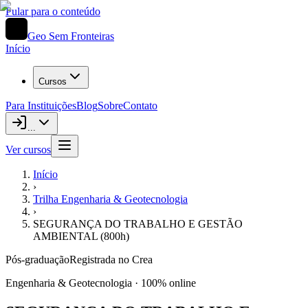
Pular para o conteúdo
Geo Sem Fronteiras
Início
Cursos
Para Instituições
Blog
Sobre
Contato
...
Ver cursos
Início
›
Trilha
Engenharia & Geotecnologia
›
SEGURANÇA DO TRABALHO E GESTÃO
AMBIENTAL (800h)
Pós-graduação
Registrada no Crea
Engenharia & Geotecnologia
· 100% online