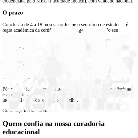
credenciada pelo MEC (Faculdade Iguaçu), com validade nacional.
O prazo
Conclusão de 4 a 18 meses, conforme o seu ritmo de estudo — é
regra acadêmica da certificação, e protege a validade do seu
diploma.
O acesso
18 meses de acesso à plataforma: o acesso acompanha o prazo
máximo do curso.
O conselho
Pós registrada no Crea. A anotação do título na carteira profissional
e a possibilidade de segunda atribuição ocorrem mediante análise
individual da graduação pelo conselho.
Confiança institucional
Quem confia na nossa
curadoria
educacional