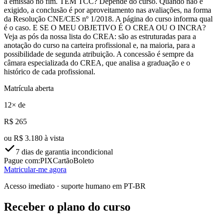
a emissão no fim. TEM TCC? Depende do curso. Quando não é
exigido, a conclusão é por aproveitamento nas avaliações, na forma
da Resolução CNE/CES nº 1/2018. A página do curso informa qual
é o caso. E SE O MEU OBJETIVO É O CREA OU O INCRA?
Veja as pós da nossa lista do CREA: são as estruturadas para a
anotação do curso na carteira profissional e, na maioria, para a
possibilidade de segunda atribuição. A concessão é sempre da
câmara especializada do CREA, que analisa a graduação e o
histórico de cada profissional.
Matrícula aberta
12
× de
R$
265
ou
R$ 3.180 à vista
7 dias de garantia incondicional
Pague com:
PIX
Cartão
Boleto
Matricular-me agora
Acesso imediato · suporte humano em PT-BR
Receber o plano do curso