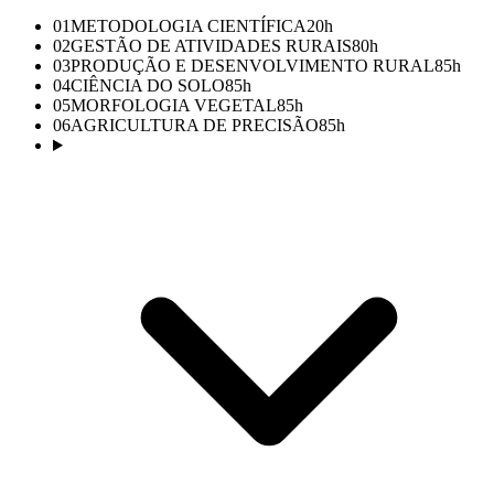
01
METODOLOGIA CIENTÍFICA
20
h
02
GESTÃO DE ATIVIDADES RURAIS
80
h
03
PRODUÇÃO E DESENVOLVIMENTO RURAL
85
h
04
CIÊNCIA DO SOLO
85
h
05
MORFOLOGIA VEGETAL
85
h
06
AGRICULTURA DE PRECISÃO
85
h