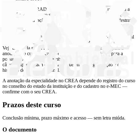
PRECISO DE GRADUAÇÃO? Sim. A pós lato sensu é aberta a
quem já concluiu curso superior, e a matrícula pede diploma e
histórico da graduação. É a entrega desses documentos que destrava
a emissão no fim. TEM TCC? Depende do curso. Quando não é
exigido, a conclusão é por aproveitamento nas avaliações, na forma
da Resolução CNE/CES nº 1/2018. A página do curso informa qual
é o caso. E SE O MEU OBJETIVO É O CREA OU O INCRA?
Veja as pós da nossa lista do CREA: são as estruturadas para a
anotação do curso na carteira profissional e, na maioria, para a
possibilidade de segunda atribuição. A concessão é sempre da
câmara especializada do CREA, que analisa a graduação e o
histórico de cada profissional.
A anotação da especialidade no CREA depende do registro do curso
no conselho do estado da instituição e do cadastro no e-MEC —
confirme com o seu CREA.
Prazos deste curso
Conclusão mínima, prazo máximo e acesso — sem letra miúda.
O documento