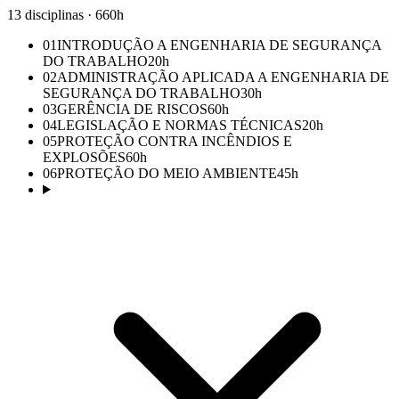
13 disciplinas · 660h
01
INTRODUÇÃO A ENGENHARIA DE SEGURANÇA
DO TRABALHO
20
h
02
ADMINISTRAÇÃO APLICADA A ENGENHARIA DE
SEGURANÇA DO TRABALHO
30
h
03
GERÊNCIA DE RISCOS
60
h
04
LEGISLAÇÃO E NORMAS TÉCNICAS
20
h
05
PROTEÇÃO CONTRA INCÊNDIOS E
EXPLOSÕES
60
h
06
PROTEÇÃO DO MEIO AMBIENTE
45
h