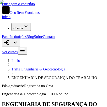
Pular para o conteúdo
Geo Sem Fronteiras
Início
Cursos
Para Instituições
Blog
Sobre
Contato
...
Ver cursos
Início
›
Trilha
Engenharia & Geotecnologia
›
ENGENHARIA DE SEGURANÇA DO TRABALHO
Pós-graduação
Registrada no Crea
Engenharia & Geotecnologia
· 100% online
ENGENHARIA DE SEGURANÇA DO