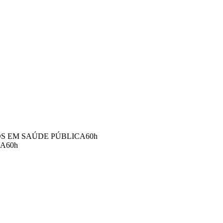
S EM SAÚDE PÚBLICA
60
h
IA
60
h