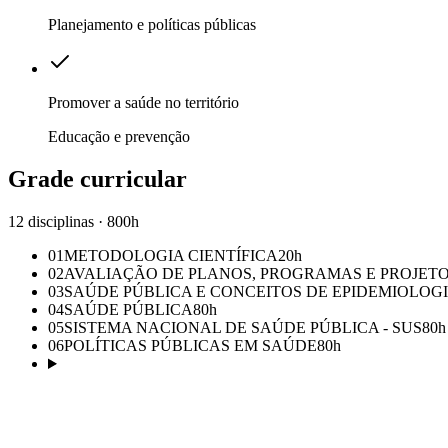
Planejamento e políticas públicas
Promover a saúde no território
Educação e prevenção
Grade curricular
12 disciplinas · 800h
01
METODOLOGIA CIENTÍFICA
20
h
02
AVALIAÇÃO DE PLANOS, PROGRAMAS E PROJETO
03
SAÚDE PÚBLICA E CONCEITOS DE EPIDEMIOLOG
04
SAÚDE PÚBLICA
80
h
05
SISTEMA NACIONAL DE SAÚDE PÚBLICA - SUS
80
h
06
POLÍTICAS PÚBLICAS EM SAÚDE
80
h