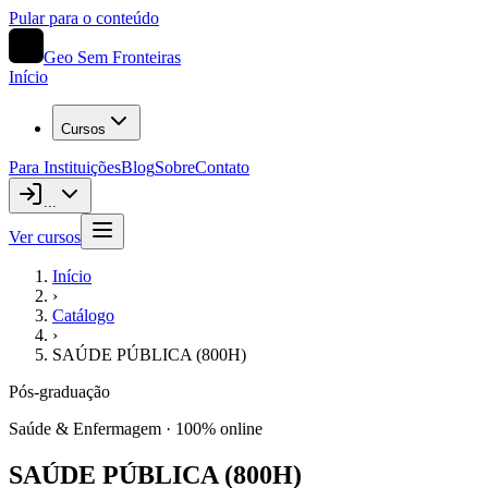
Pular para o conteúdo
Geo Sem Fronteiras
Início
Cursos
Para Instituições
Blog
Sobre
Contato
...
Ver cursos
Início
›
Catálogo
›
SAÚDE PÚBLICA (800H)
Pós-graduação
Saúde & Enfermagem
· 100% online
SAÚDE PÚBLICA (800H)