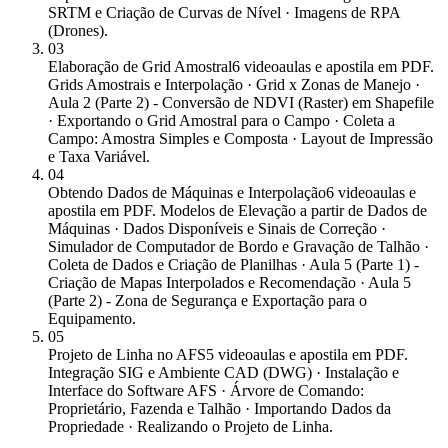
SRTM e Criação de Curvas de Nível · Imagens de RPA
(Drones).
03
Elaboração de Grid Amostral
6 videoaulas e apostila em PDF.
Grids Amostrais e Interpolação · Grid x Zonas de Manejo ·
Aula 2 (Parte 2) - Conversão de NDVI (Raster) em Shapefile
· Exportando o Grid Amostral para o Campo · Coleta a
Campo: Amostra Simples e Composta · Layout de Impressão
e Taxa Variável.
04
Obtendo Dados de Máquinas e Interpolação
6 videoaulas e
apostila em PDF. Modelos de Elevação a partir de Dados de
Máquinas · Dados Disponíveis e Sinais de Correção ·
Simulador de Computador de Bordo e Gravação de Talhão ·
Coleta de Dados e Criação de Planilhas · Aula 5 (Parte 1) -
Criação de Mapas Interpolados e Recomendação · Aula 5
(Parte 2) - Zona de Segurança e Exportação para o
Equipamento.
05
Projeto de Linha no AFS
5 videoaulas e apostila em PDF.
Integração SIG e Ambiente CAD (DWG) · Instalação e
Interface do Software AFS · Árvore de Comando:
Proprietário, Fazenda e Talhão · Importando Dados da
Propriedade · Realizando o Projeto de Linha.