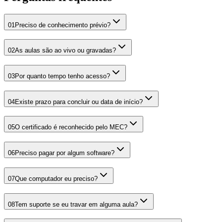
01
Preciso de conhecimento prévio?
02
As aulas são ao vivo ou gravadas?
03
Por quanto tempo tenho acesso?
04
Existe prazo para concluir ou data de início?
05
O certificado é reconhecido pelo MEC?
06
Preciso pagar por algum software?
07
Que computador eu preciso?
08
Tem suporte se eu travar em alguma aula?