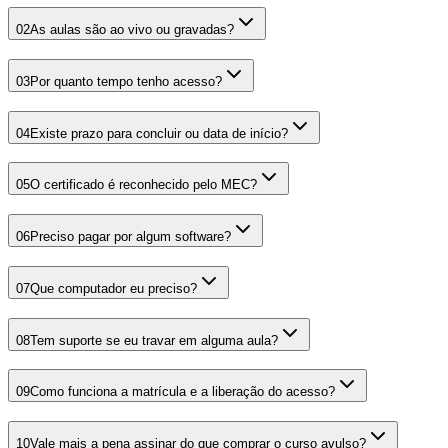
02
As aulas são ao vivo ou gravadas?
03
Por quanto tempo tenho acesso?
04
Existe prazo para concluir ou data de início?
05
O certificado é reconhecido pelo MEC?
06
Preciso pagar por algum software?
07
Que computador eu preciso?
08
Tem suporte se eu travar em alguma aula?
09
Como funciona a matrícula e a liberação do acesso?
10
Vale mais a pena assinar do que comprar o curso avulso?