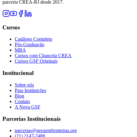
parceria CREA-RJ desde 2017.
Cursos
Catálogo Completo
Pós-Graduação
MBA
Cursos com Chancela CREA
Cursos GSF Originais
Institucional
Sobre nós
Para Instituições
Blog
Contato
A Nova GSF
Parcerias Institucionais
parcerias@geosemfronteiras.org
(21) 2147-2488