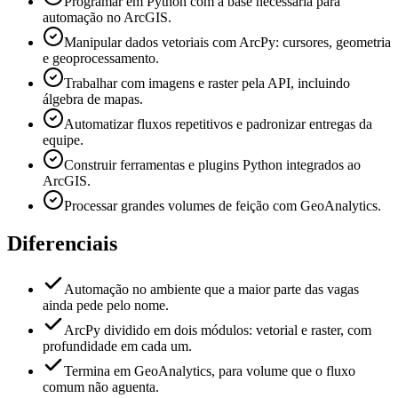
Programar em Python com a base necessária para
automação no ArcGIS.
Manipular dados vetoriais com ArcPy: cursores, geometria
e geoprocessamento.
Trabalhar com imagens e raster pela API, incluindo
álgebra de mapas.
Automatizar fluxos repetitivos e padronizar entregas da
equipe.
Construir ferramentas e plugins Python integrados ao
ArcGIS.
Processar grandes volumes de feição com GeoAnalytics.
Diferenciais
Automação no ambiente que a maior parte das vagas
ainda pede pelo nome.
ArcPy dividido em dois módulos: vetorial e raster, com
profundidade em cada um.
Termina em GeoAnalytics, para volume que o fluxo
comum não aguenta.