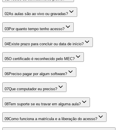
02
As aulas são ao vivo ou gravadas?
03
Por quanto tempo tenho acesso?
04
Existe prazo para concluir ou data de início?
05
O certificado é reconhecido pelo MEC?
06
Preciso pagar por algum software?
07
Que computador eu preciso?
08
Tem suporte se eu travar em alguma aula?
09
Como funciona a matrícula e a liberação do acesso?