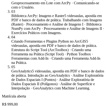
Geoprocessamento em Lote com ArcPy · Comunicando-se
com o Usuário.
03
Biblioteca ArcPy: Imagens e Raster
5 videoaulas, apostila em
PDF e banco de dados de prática. Trabalhando com Imagens
(Raster) · Processamento e Análise de Imagens I · Biblioteca
NumPy com ArcPy · Processamento e Análise de Imagens II ·
Exercícios Práticos com Imagens.
04
Criando Ferramentas e Plugins Python no ArcGIS
5
videoaulas, apostila em PDF e banco de dados de prática.
Estrutura do Script Tool (ArcToolbox) · Criando uma
Ferramenta na Prática (Script Tool) · Python Toolbox ·
Ferramentas com Add-In · Criando uma Ferramenta Add-In
na Prática.
05
GeoAnalytics
5 videoaulas, apostila em PDF e banco de dados
de prática. Introdução ao GeoAnalytics · Análise Exploratória
de Dados Espaciais I (Pontos) · Análise Exploratória de
Dados Espaciais II (Polígonos) · Análise de Superfície e
Interpolação · GeoAnalytics com Machine Learning.
Matrícula aberta
R$ 999,00