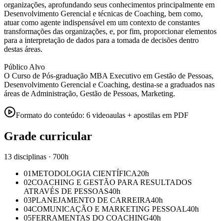
organizações, aprofundando seus conhecimentos principalmente em
Desenvolvimento Gerencial e técnicas de Coaching, bem como,
atuar como agente indispensável em um contexto de constantes
transformações das organizações, e, por fim, proporcionar elementos
para a interpretação de dados para a tomada de decisões dentro
destas áreas.
Público Alvo
O Curso de Pós-graduação MBA Executivo em Gestão de Pessoas,
Desenvolvimento Gerencial e Coaching, destina-se a graduados nas
áreas de Administração, Gestão de Pessoas, Marketing.
Formato do conteúdo:
6 videoaulas + apostilas em PDF
Grade curricular
13 disciplinas · 700h
01
METODOLOGIA CIENTÍFICA
20
h
02
COACHING E GESTÃO PARA RESULTADOS
ATRAVÉS DE PESSOAS
40
h
03
PLANEJAMENTO DE CARREIRA
40
h
04
COMUNICAÇÃO E MARKETING PESSOAL
40
h
05
FERRAMENTAS DO COACHING
40
h