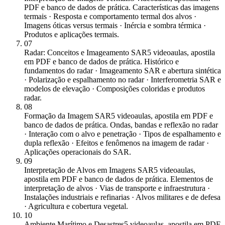
PDF e banco de dados de prática. Características das imagens
termais · Resposta e comportamento termal dos alvos ·
Imagens óticas versus termais · Inércia e sombra térmica ·
Produtos e aplicações termais.
07
Radar: Conceitos e Imageamento SAR
5 videoaulas, apostila
em PDF e banco de dados de prática. Histórico e
fundamentos do radar · Imageamento SAR e abertura sintética
· Polarização e espalhamento no radar · Interferometria SAR e
modelos de elevação · Composições coloridas e produtos
radar.
08
Formação da Imagem SAR
5 videoaulas, apostila em PDF e
banco de dados de prática. Ondas, bandas e reflexão no radar
· Interação com o alvo e penetração · Tipos de espalhamento e
dupla reflexão · Efeitos e fenômenos na imagem de radar ·
Aplicações operacionais do SAR.
09
Interpretação de Alvos em Imagens SAR
5 videoaulas,
apostila em PDF e banco de dados de prática. Elementos de
interpretação de alvos · Vias de transporte e infraestrutura ·
Instalações industriais e refinarias · Alvos militares e de defesa
· Agricultura e cobertura vegetal.
10
Ambiente Marítimo e Desastres
5 videoaulas, apostila em PDF