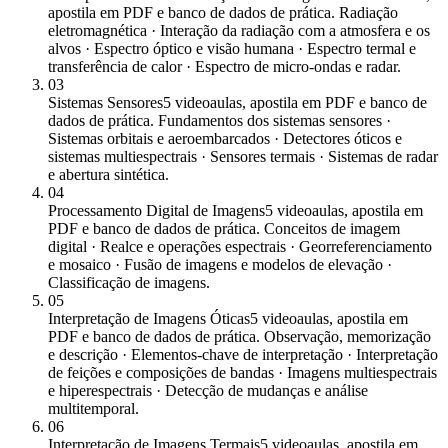
apostila em PDF e banco de dados de prática. Radiação
eletromagnética · Interação da radiação com a atmosfera e os
alvos · Espectro óptico e visão humana · Espectro termal e
transferência de calor · Espectro de micro-ondas e radar.
03
Sistemas Sensores
5 videoaulas, apostila em PDF e banco de
dados de prática. Fundamentos dos sistemas sensores ·
Sistemas orbitais e aeroembarcados · Detectores óticos e
sistemas multiespectrais · Sensores termais · Sistemas de radar
e abertura sintética.
04
Processamento Digital de Imagens
5 videoaulas, apostila em
PDF e banco de dados de prática. Conceitos de imagem
digital · Realce e operações espectrais · Georreferenciamento
e mosaico · Fusão de imagens e modelos de elevação ·
Classificação de imagens.
05
Interpretação de Imagens Óticas
5 videoaulas, apostila em
PDF e banco de dados de prática. Observação, memorização
e descrição · Elementos-chave de interpretação · Interpretação
de feições e composições de bandas · Imagens multiespectrais
e hiperespectrais · Detecção de mudanças e análise
multitemporal.
06
Interpretação de Imagens Termais
5 videoaulas, apostila em