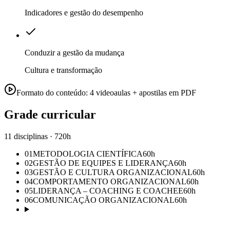
Indicadores e gestão do desempenho
Conduzir a gestão da mudança
Cultura e transformação
Formato do conteúdo:
4 videoaulas + apostilas em PDF
Grade curricular
11 disciplinas · 720h
01
METODOLOGIA CIENTÍFICA
60
h
02
GESTÃO DE EQUIPES E LIDERANÇA
60
h
03
GESTÃO E CULTURA ORGANIZACIONAL
60
h
04
COMPORTAMENTO ORGANIZACIONAL
60
h
05
LIDERANÇA – COACHING E COACHEE
60
h
06
COMUNICAÇÃO ORGANIZACIONAL
60
h