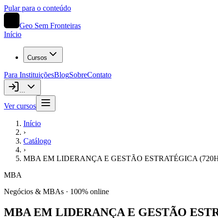
Pular para o conteúdo
Geo Sem Fronteiras
Início
Cursos
Para Instituições
Blog
Sobre
Contato
...
Ver cursos
Início
›
Catálogo
›
MBA EM LIDERANÇA E GESTÃO ESTRATÉGICA (720H
MBA
Negócios & MBAs
· 100% online
MBA EM LIDERANÇA E GESTÃO ESTR