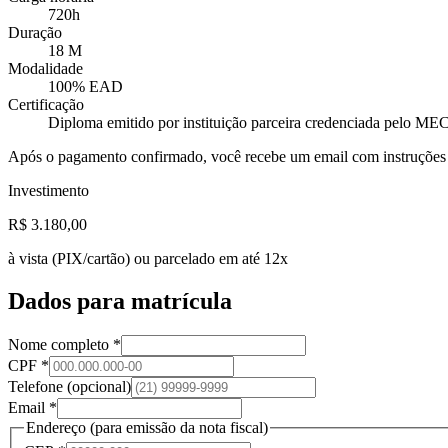
720
h
Duração
18
M
Modalidade
100% EAD
Certificação
Diploma emitido por instituição parceira credenciada pelo ME
Após o pagamento confirmado, você recebe um email com instruções d
Investimento
R$ 3.180,00
à vista (PIX/cartão) ou parcelado em até 12x
Dados para matrícula
Nome completo *
CPF *
Telefone
(opcional)
Email *
Endereço
(para emissão da nota fiscal)