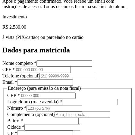
Após o pagamento confirmado, você recebe um email com
instruções de acesso. Todos os cursos ficam na sua área do aluno.
Investimento
R$ 2.580,00
à vista (PIX/cartão) ou parcelado no cartão
Dados para matrícula
Nome completo *
CPF *
Telefone
(opcional)
Email *
Endereço
(para emissão da nota fiscal)
CEP *
Logradouro (rua / avenida) *
Número *
Complemento
(opcional)
Bairro *
Cidade *
UF *