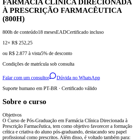
FARMÁCIA CLÍNICA DIRECIONADA
À PRESCRIÇÃO FARMACÊUTICA
(800H)
800
h de conteúdo
18 meses
EAD
Certificado incluso
12× R$ 252,25
ou
R$ 2.877 à vista
5
% de desconto
Condições de matrícula sob consulta
Falar com um consultor
Dúvida no WhatsApp
Suporte humano em PT-BR · Certificado válido
Sobre o curso
Objetivos
O Curso de Pós-Graduação em Farmácia Clínica Direcionada à
Prescrição Farmacêutica, tem como objetivo favorecer a formação
crítica e criativa do aluno pós-graduando, destacando seu papel
profissional como prescritos. Além disso, é voltado também para: