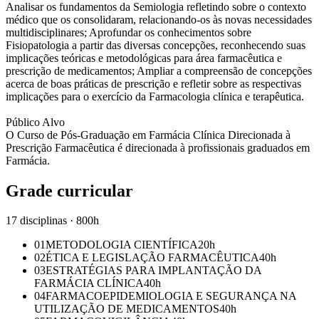
Analisar os fundamentos da Semiologia refletindo sobre o contexto
médico que os consolidaram, relacionando-os às novas necessidades
multidisciplinares; Aprofundar os conhecimentos sobre
Fisiopatologia a partir das diversas concepções, reconhecendo suas
implicações teóricas e metodológicas para área farmacêutica e
prescrição de medicamentos; Ampliar a compreensão de concepções
acerca de boas práticas de prescrição e refletir sobre as respectivas
implicações para o exercício da Farmacologia clínica e terapêutica.
Público Alvo
O Curso de Pós-Graduação em Farmácia Clínica Direcionada à
Prescrição Farmacêutica é direcionada à profissionais graduados em
Farmácia.
Grade curricular
17 disciplinas · 800h
01
METODOLOGIA CIENTÍFICA
20
h
02
ÉTICA E LEGISLAÇÃO FARMACÊUTICA
40
h
03
ESTRATÉGIAS PARA IMPLANTAÇÃO DA
FARMÁCIA CLÍNICA
40
h
04
FARMACOEPIDEMIOLOGIA E SEGURANÇA NA
UTILIZAÇÃO DE MEDICAMENTOS
40
h