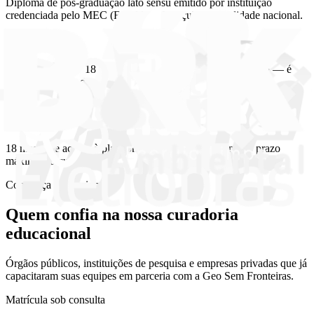
Diploma de pós-graduação lato sensu emitido por instituição
credenciada pelo MEC (Faculdade Iguaçu), com validade nacional.
O prazo
Conclusão de 4 a 18 meses, conforme o seu ritmo de estudo — é
regra acadêmica da certificação, e protege a validade do seu
diploma.
O acesso
18 meses de acesso à plataforma: o acesso acompanha o prazo
máximo do curso.
Confiança institucional
Quem confia na nossa
curadoria
educacional
Órgãos públicos, instituições de pesquisa e empresas privadas que já
capacitaram suas equipes em parceria com a Geo Sem Fronteiras.
Matrícula sob consulta