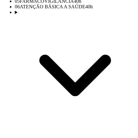
05
FARMACOVIGILÂNCIA
40
h
06
ATENÇÃO BÁSICA A SAÚDE
40
h