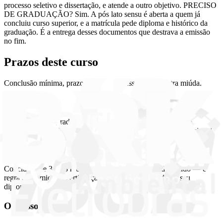
processo seletivo e dissertação, e atende a outro objetivo. PRECISO
DE GRADUAÇÃO? Sim. A pós lato sensu é aberta a quem já
concluiu curso superior, e a matrícula pede diploma e histórico da
graduação. É a entrega desses documentos que destrava a emissão
no fim.
Prazos deste curso
Conclusão mínima, prazo máximo e acesso — sem letra miúda.
O documento
Diploma de pós-graduação lato sensu emitido por instituição
credenciada pelo MEC (Faculdade Iguaçu), com validade nacional.
O prazo
Conclusão de 3 a 18 meses, conforme o seu ritmo de estudo — é
regra acadêmica da certificação, e protege a validade do seu
diploma.
O acesso