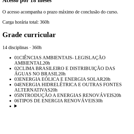
Acesso por 18 meses
O acesso acompanha o prazo máximo de conclusão do curso.
Carga horária total:
360
h
Grade curricular
14 disciplinas · 360h
01
CIÊNCIAS AMBIENTAIS- LEGISLAÇÃO
AMBIENTAL
20
h
02
CLIMA BRASILEIRO E DISTRIBUIÇÃO DAS
ÁGUAS NO BRASIL
20
h
03
ENERGIA EÓLICA E ENERGIA SOLAR
20
h
04
ENERGIA HIDRELÉTRICA E OUTRAS FONTES
ALTERNATIVAS
20
h
05
INTRODUÇÃO A ENERGIAS RENOVÁVEIS
20
h
06
TIPOS DE ENERGIA RENOVÁVEIS
30
h