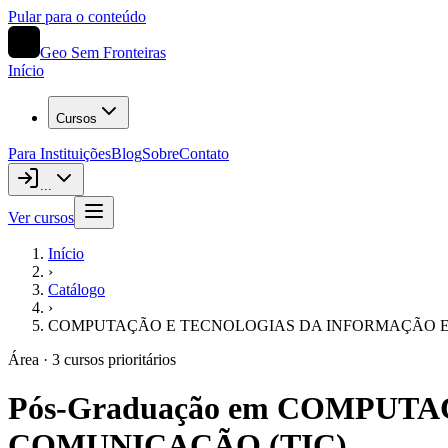
Pular para o conteúdo
Geo Sem Fronteiras
Início
Cursos
Para Instituições
Blog
Sobre
Contato
...
Ver cursos
Início
›
Catálogo
›
COMPUTAÇÃO E TECNOLOGIAS DA INFORMAÇÃO E
Área ·
3
cursos prioritários
Pós-Graduação em
COMPUTAÇ
COMUNICAÇÃO (TIC)