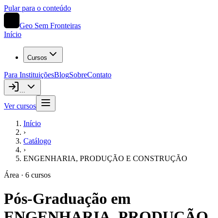
Pular para o conteúdo
Geo Sem Fronteiras
Início
Cursos
Para Instituições
Blog
Sobre
Contato
...
Ver cursos
Início
›
Catálogo
›
ENGENHARIA, PRODUÇÃO E CONSTRUÇÃO
Área ·
6
cursos
Pós-Graduação em
ENGENHARIA, PRODUÇÃO