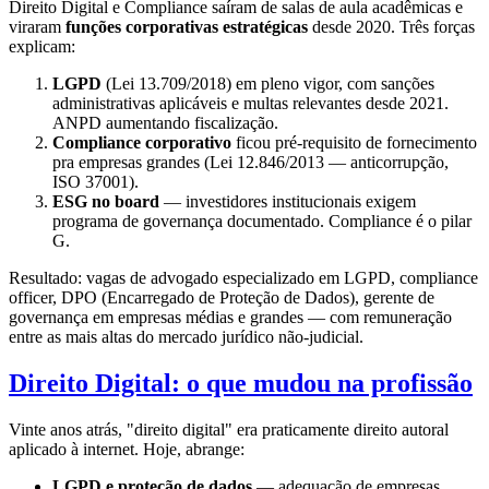
Direito Digital e Compliance saíram de salas de aula acadêmicas e
viraram
funções corporativas estratégicas
desde 2020. Três forças
explicam:
LGPD
(Lei 13.709/2018) em pleno vigor, com sanções
administrativas aplicáveis e multas relevantes desde 2021.
ANPD aumentando fiscalização.
Compliance corporativo
ficou pré-requisito de fornecimento
pra empresas grandes (Lei 12.846/2013 — anticorrupção,
ISO 37001).
ESG no board
— investidores institucionais exigem
programa de governança documentado. Compliance é o pilar
G.
Resultado: vagas de advogado especializado em LGPD, compliance
officer, DPO (Encarregado de Proteção de Dados), gerente de
governança em empresas médias e grandes — com remuneração
entre as mais altas do mercado jurídico não-judicial.
Direito Digital: o que mudou na profissão
Vinte anos atrás, "direito digital" era praticamente direito autoral
aplicado à internet. Hoje, abrange:
LGPD e proteção de dados
— adequação de empresas,