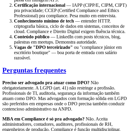
Certificação internacional
— IAPP (CIPP/E, CIPM, CIPT)
pra privacidade; CCEP (Certified Compliance and Ethics
Professional) pra compliance. Pesa muito em entrevista.
Conhecimento mínimo de tech
— entender HTTP,
criptografia básica, ciclo de dados em sistemas, conceitos de
cloud. Compliance e Direito Digital exigem fluência técnica.
Conteúdo público
— LinkedIn com posts técnicos, blog,
palestras em meetups. Demonstra autoridade.
Vagas de "DPO terceirizado"
ou "compliance júnior em
escritório boutique" — boa porta de entrada com salário
razoável.
Perguntas frequentes
Preciso ser advogado pra atuar como DPO?
Não
obrigatoriamente. A LGPD (art. 41) não restringe a profissão.
Profissionais de TI, auditoria, segurança da informação também
atuam como DPO. Mas advogados com formação sólida em LGPD
são preferidos em empresas onde o DPO precisa também conduzir
contencioso administrativo na ANPD.
MBA em Compliance é só pra advogado?
Não. Aceita
administradores, contadores, auditores, profissionais de RH,
engenheiros de produção. Compliance é função multidisciplinar.