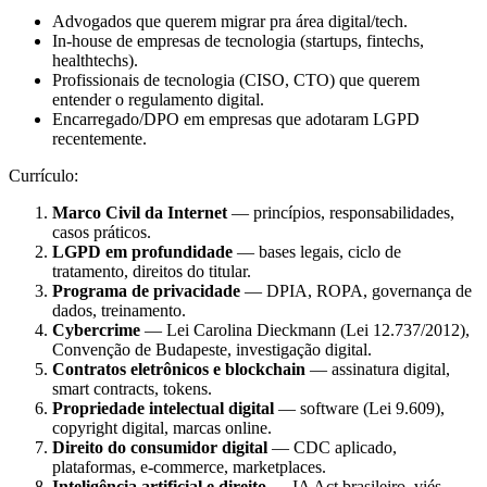
Advogados que querem migrar pra área digital/tech.
In-house de empresas de tecnologia (startups, fintechs,
healthtechs).
Profissionais de tecnologia (CISO, CTO) que querem
entender o regulamento digital.
Encarregado/DPO em empresas que adotaram LGPD
recentemente.
Currículo:
Marco Civil da Internet
— princípios, responsabilidades,
casos práticos.
LGPD em profundidade
— bases legais, ciclo de
tratamento, direitos do titular.
Programa de privacidade
— DPIA, ROPA, governança de
dados, treinamento.
Cybercrime
— Lei Carolina Dieckmann (Lei 12.737/2012),
Convenção de Budapeste, investigação digital.
Contratos eletrônicos e blockchain
— assinatura digital,
smart contracts, tokens.
Propriedade intelectual digital
— software (Lei 9.609),
copyright digital, marcas online.
Direito do consumidor digital
— CDC aplicado,
plataformas, e-commerce, marketplaces.
Inteligência artificial e direito
— IA Act brasileiro, viés