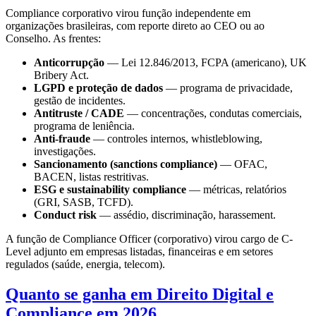
Compliance corporativo virou função independente em
organizações brasileiras, com reporte direto ao CEO ou ao
Conselho. As frentes:
Anticorrupção
— Lei 12.846/2013, FCPA (americano), UK
Bribery Act.
LGPD e proteção de dados
— programa de privacidade,
gestão de incidentes.
Antitruste / CADE
— concentrações, condutas comerciais,
programa de leniência.
Anti-fraude
— controles internos, whistleblowing,
investigações.
Sancionamento (sanctions compliance)
— OFAC,
BACEN, listas restritivas.
ESG e sustainability compliance
— métricas, relatórios
(GRI, SASB, TCFD).
Conduct risk
— assédio, discriminação, harassement.
A função de Compliance Officer (corporativo) virou cargo de C-
Level adjunto em empresas listadas, financeiras e em setores
regulados (saúde, energia, telecom).
Quanto se ganha em Direito Digital e
Compliance em 2026