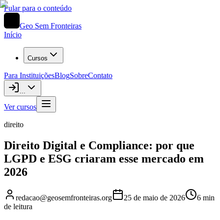
Pular para o conteúdo
Geo Sem Fronteiras
Início
Cursos
Para Instituições
Blog
Sobre
Contato
...
Ver cursos
direito
Direito Digital e Compliance: por que
LGPD e ESG criaram esse mercado em
2026
redacao@geosemfronteiras.org
25 de maio de 2026
6
min
de leitura